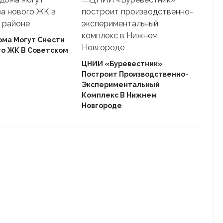
ома Могут Снести
го ЖК В Советском
Ека
«Ав
ЦНИИ «Буревестник»
Пле
Построит Производственно-
Дом
Экспериментальный
Комплекс В Нижнем
Новгороде