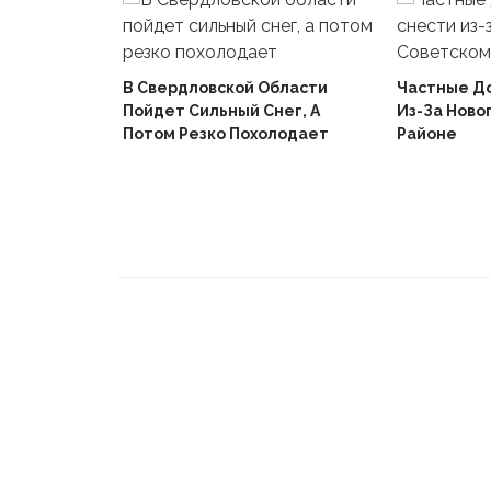
В Свердловской Области
Частные Д
Пойдет Сильный Снег, А
Из-За Ново
й
Потом Резко Похолодает
Районе
Вышел В
Не Доиграв