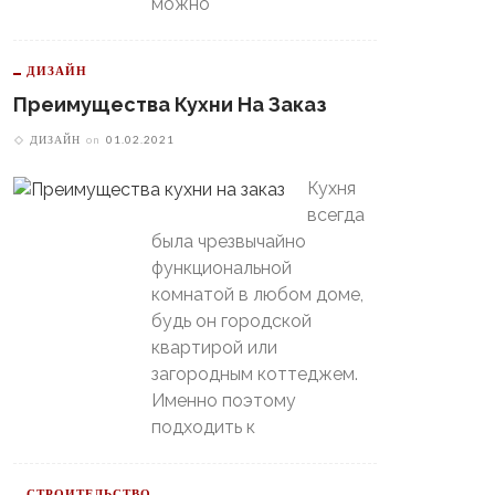
можно
ДИЗАЙН
В Свердловской Области
Преимущества Кухни На Заказ
Пойдет Сильный Снег, А
теринбургский
Потом Резко Похолодает
томобилист» Вышел В
ДИЗАЙН
on
01.02.2021
й-Офф, Даже Не Доиграв
ашний Матч
Кухня
всегда
была чрезвычайно
функциональной
комнатой в любом доме,
будь он городской
квартирой или
загородным коттеджем.
Именно поэтому
подходить к
СТРОИТЕЛЬСТВО