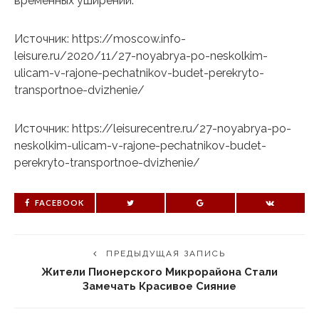
временных уширений.
Источник: https://moscow.info-
leisure.ru/2020/11/27-noyabrya-po-neskolkim-
ulicam-v-rajone-pechatnikov-budet-perekryto-
transportnoe-dvizhenie/
Источник: https://leisurecentre.ru/27-noyabrya-po-
neskolkim-ulicam-v-rajone-pechatnikov-budet-
perekryto-transportnoe-dvizhenie/
FACEBOOK
ПРЕДЫДУЩАЯ ЗАПИСЬ
Жители Пионерского Микрорайона Стали
Замечать Красивое Сияние