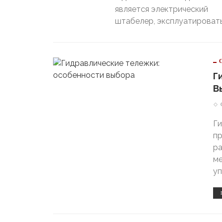
является электрический
штабелер, эксплуатироват
Г
В
Ги
пр
ра
ме
уп