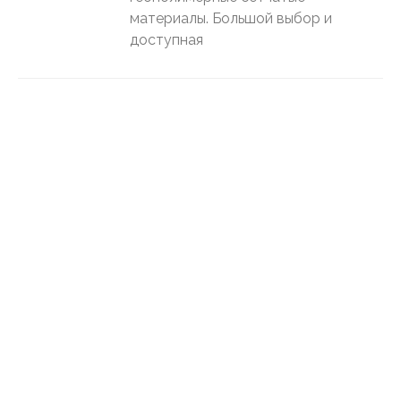
материалы. Большой выбор и
доступная
ПОЛЫ
СТЕНЫ
Керамическая Плитка: Преимущества
ПОЛЫ
СТЕНЫ
on
03.03.2020