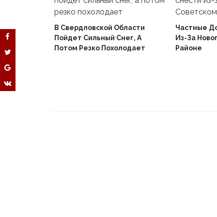
В Свердловской Области
Частные Д
Пойдет Сильный Снег, А
Из-За Ново
й
Потом Резко Похолодает
Районе
Вышел В
Не Доиграв