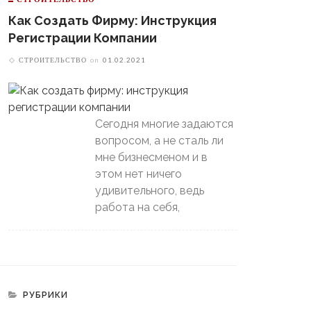
Как Создать Фирму: Инструкция
Регистрации Компании
В Свердловской Области
Пойдет Сильный Снег, А
теринбургский
СТРОИТЕЛЬСТВО
on
01.02.2021
Потом Резко Похолодает
томобилист» Вышел В
й-Офф, Даже Не Доиграв
ашний Матч
Сегодня многие задаются
вопросом, а не сталь ли
мне бизнесменом и в
этом нет ничего
удивительного, ведь
работа на себя,
РУБРИКИ