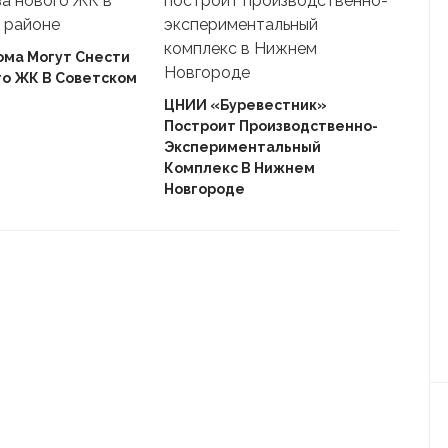
ома Могут Снести
го ЖК В Советском
Ека
«Ав
ЦНИИ «Буревестник»
Пле
Построит Производственно-
Дом
Экспериментальный
Комплекс В Нижнем
Новгороде