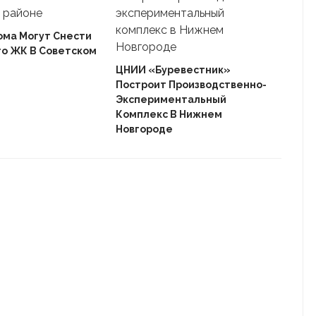
ома Могут Снести
го ЖК В Советском
Ека
«Ав
ЦНИИ «Буревестник»
Пле
Построит Производственно-
Дом
Экспериментальный
Комплекс В Нижнем
Новгороде