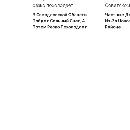
В Свердловской Области
Частные Д
Пойдет Сильный Снег, А
Из-За Ново
й
Потом Резко Похолодает
Районе
Вышел В
Не Доиграв