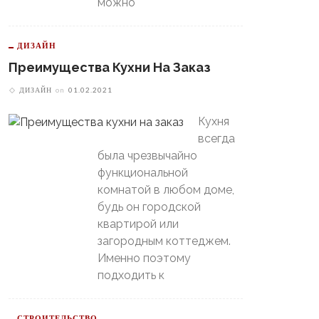
можно
В Свердловской Области
ДИЗАЙН
Пойдет Сильный Снег, А
теринбургский
Преимущества Кухни На Заказ
Потом Резко Похолодает
томобилист» Вышел В
й-Офф, Даже Не Доиграв
ДИЗАЙН
on
01.02.2021
ашний Матч
Кухня
всегда
была чрезвычайно
функциональной
комнатой в любом доме,
будь он городской
квартирой или
загородным коттеджем.
Именно поэтому
подходить к
СТРОИТЕЛЬСТВО