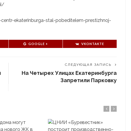
i/
s-centr-ekaterinburga-stal-pobeditelem-prestizhnoj-
GOOGLE +
VKONTAKTE
СЛЕДУЮЩАЯ ЗАПИСЬ
й
На Четырех Улицах Екатеринбурга
Запретили Парковку