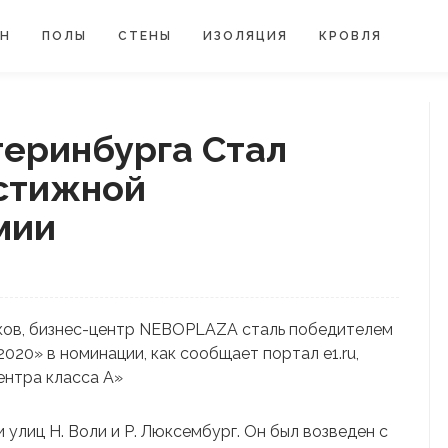
ЙН
ПОЛЫ
СТЕНЫ
ИЗОЛЯЦИЯ
КРОВЛЯ
теринбурга Стал
стижной
мии
иков, бизнес-центр NEBOPLAZA сталь победителем
020» в номинации, как сообщает портал e1.ru,
ентра класса A»
 улиц Н. Воли и Р. Люксембург. Он был возведен с