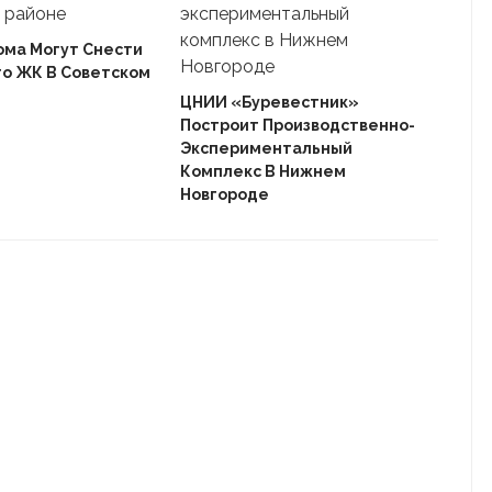
ома Могут Снести
го ЖК В Советском
Ека
«Ав
ЦНИИ «Буревестник»
Пле
Построит Производственно-
Дом
Экспериментальный
Комплекс В Нижнем
Новгороде