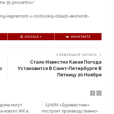
o-na-35-procentov/
tivnyj-kapremont-v-rostovskoj-oblasti-ekonomit-
/
GOOGLE +
VKONTAKTE
СЛЕДУЮЩАЯ ЗАПИСЬ
Стало Известно Какая Погода
о
Установится В Санкт-Петербурге В
Пятницу 20 Ноября