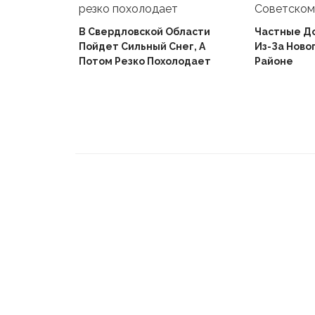
В Свердловской Области
Частные Д
Пойдет Сильный Снег, А
Из-За Ново
й
Потом Резко Похолодает
Районе
Вышел В
Не Доиграв