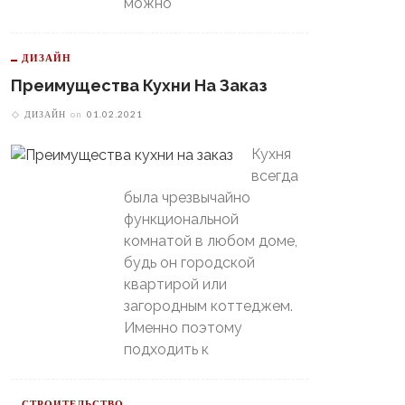
можно
В Свердловской Области
ДИЗАЙН
Пойдет Сильный Снег, А
теринбургский
Потом Резко Похолодает
томобилист» Вышел В
Преимущества Кухни На Заказ
й-Офф, Даже Не Доиграв
ДИЗАЙН
on
01.02.2021
ашний Матч
Кухня
всегда
была чрезвычайно
функциональной
комнатой в любом доме,
будь он городской
квартирой или
загородным коттеджем.
Именно поэтому
подходить к
СТРОИТЕЛЬСТВО