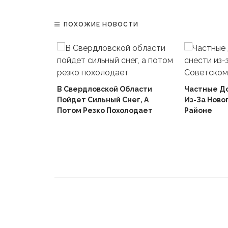
ПОХОЖИЕ НОВОСТИ
В Свердловской Области
Частные Д
Пойдет Сильный Снег, А
Из-За Ново
й
Потом Резко Похолодает
Районе
Вышел В
Не Доиграв