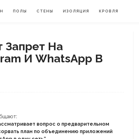
ЙН
ПОЛЫ
СТЕНЫ
ИЗОЛЯЦИЯ
КРОВЛЯ
т Запрет На
gram И WhatsApp В
общают:
ассматривает вопрос о предварительном
 сорвать план по объединению приложений
App в одну сеть”.