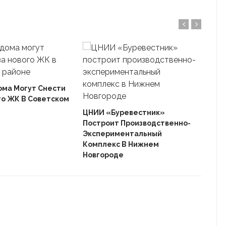
ома Могут Снести
го ЖК В Советском
Ека
«Ав
ЦНИИ «Буревестник»
Пле
Построит Производственно-
Дом
Экспериментальный
Комплекс В Нижнем
Новгороде