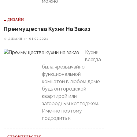
можно
ДИЗАЙН
Преимущества Кухни На Заказ
ДИЗАЙН
on
01.02.2021
Кухня
В Свердловской Области
всегда
Пойдет Сильный Снег, А
теринбургский
была чрезвычайно
Потом Резко Похолодает
томобилист» Вышел В
функциональной
й-Офф, Даже Не Доиграв
ашний Матч
комнатой в любом доме,
будь он городской
квартирой или
загородным коттеджем.
Именно поэтому
подходить к
СТРОИТЕЛЬСТВО