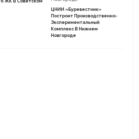
го ЖК В Советском
Ека
«Ав
ЦНИИ «Буревестник»
Пле
Построит Производственно-
Дом
Экспериментальный
Комплекс В Нижнем
Новгороде