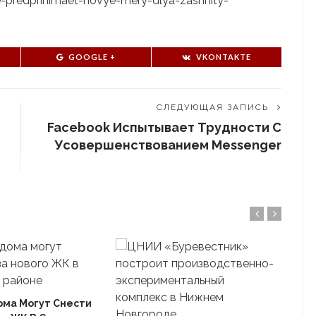
le-predprinimaet-novye-mery-dlya-zashhity-
GOOGLE +
VKONTAKTE
СЛЕДУЮЩАЯ ЗАПИСЬ
Facebook Испытывает Трудности С
Усовершенствованием Messenger
ома Могут Снести