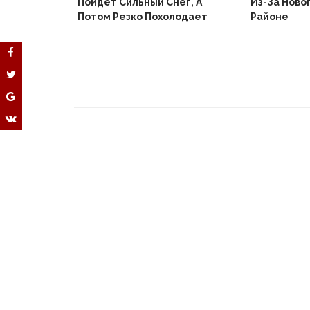
Пойдет Сильный Снег, А
Из-За Ново
й
Потом Резко Похолодает
Районе
Вышел В
Не Доиграв