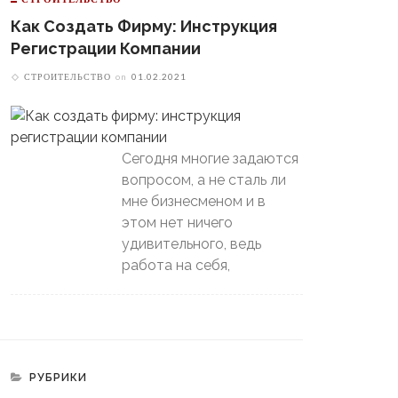
Пойдет Сильный Снег, А
теринбургский
Потом Резко Похолодает
Как Создать Фирму: Инструкция
томобилист» Вышел В
й-Офф, Даже Не Доиграв
Регистрации Компании
ашний Матч
СТРОИТЕЛЬСТВО
on
01.02.2021
Сегодня многие задаются
вопросом, а не сталь ли
мне бизнесменом и в
этом нет ничего
удивительного, ведь
работа на себя,
РУБРИКИ