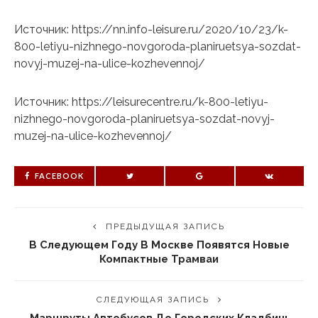
Источник: https://nn.info-leisure.ru/2020/10/23/k-
800-letiyu-nizhnego-novgoroda-planiruetsya-sozdat-
novyj-muzej-na-ulice-kozhevennoj/
Источник: https://leisurecentre.ru/k-800-letiyu-
nizhnego-novgoroda-planiruetsya-sozdat-novyj-
muzej-na-ulice-kozhevennoj/
FACEBOOK
ПРЕДЫДУЩАЯ ЗАПИСЬ
В Следующем Году В Москве Появятся Новые
Компактные Трамваи
СЛЕДУЮЩАЯ ЗАПИСЬ
Маршруты Автобусов До Городских Кладбищ