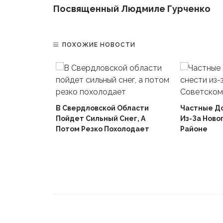
Посвященный Людмиле Гурченко
ПОХОЖИЕ НОВОСТИ
В Свердловской Области
Частные Д
Пойдет Сильный Снег, А
Из-За Ново
й
Потом Резко Похолодает
Районе
Вышел В
Не Доиграв