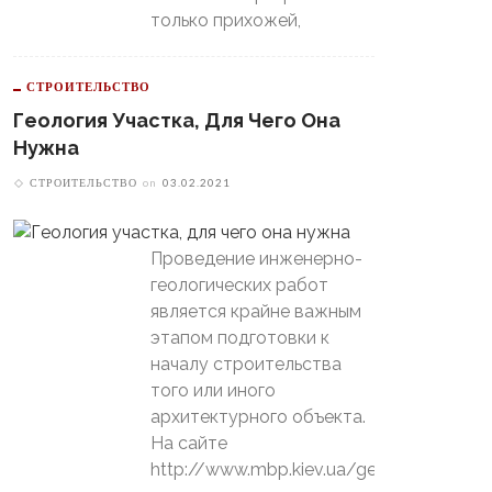
только прихожей,
СТРОИТЕЛЬСТВО
Геология Участка, Для Чего Она
Нужна
СТРОИТЕЛЬСТВО
on
03.02.2021
В Свердловской Области
Проведение инженерно-
Пойдет Сильный Снег, А
теринбургский
геологических работ
Потом Резко Похолодает
томобилист» Вышел В
является крайне важным
й-Офф, Даже Не Доиграв
ашний Матч
этапом подготовки к
началу строительства
того или иного
архитектурного объекта.
На сайте
http://www.mbp.kiev.ua/geology