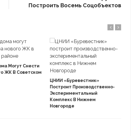
Построить Восемь Соцобъектов
ома Могут Снести
го ЖК В Советском
Ека
«Ав
ЦНИИ «Буревестник»
Пле
Построит Производственно-
Дом
Экспериментальный
Комплекс В Нижнем
Новгороде