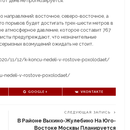
тот день не прогнозируется.
о направлений: восточное, северо-восточное, а
го порывов будет достигать трех-шести метров в
ое атмосферное давление, которое составит 767
листы предупреждают, что незначительные
 серьезных возмущений ожидать не стоит.
u/2020/11/12/k-koncu-nedeli-v-rostove-poxolodaet/
ncu-nedeli-v-rostove-poxolodaet/
GOOGLE +
VKONTAKTE
СЛЕДУЮЩАЯ ЗАПИСЬ
В Районе Выхино-Жулебино На Юго-
Востоке Москвы Планируется