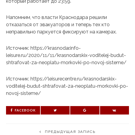
который работает до 23:59.
Напомним, что власти Краснодара решили
отказаться от эвакуаторов и теперь тех кто
неправильно паркуется фиксируют на камерах.
Источник: https://krasnodar.info-
leisure.ru/2020/11/11/krasnodarskix-voditelej-budut-
shtrafovat-za-neoplatu-morkovki-po-novoj-sisteme/
Источник: https://leisurecentre.ru/krasnodarskix-
voditelej-budut-shtrafovat-za-neoplatu-morkovki-po-
novoj-sisteme/
FACEBOOK
ПРЕДЫДУЩАЯ ЗАПИСЬ