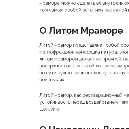
мрамора можно сделать её внутреннюю 
тем самым особой эстетики, как самой в
О Литом Мраморе
Литой мрамор представляет собой особ
мелкофракционная крошка натурального
литым мрамором делает её прочной, на
поверхностью покрытой литым мрамором
по сути нужно лишь ополоснуть ванну п
новенькая».
Литой мрамор, как реставрационный м
устойчивость перед воздействием темп
Цельсию.