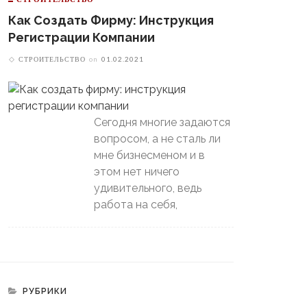
Входная Дверь: Особенности
Выбора
ивидуальный Дизайн-
Как Создать Фирму: Инструкция
кт Квартиры:
Регистрации Компании
бенности
СТРОИТЕЛЬСТВО
on
01.02.2021
Сегодня многие задаются
вопросом, а не сталь ли
мне бизнесменом и в
этом нет ничего
удивительного, ведь
работа на себя,
РУБРИКИ