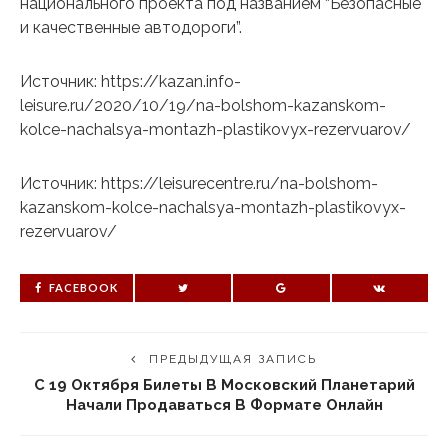
национального проекта под названием “Безопасные
и качественные автодороги”.
Источник: https://kazan.info-
leisure.ru/2020/10/19/na-bolshom-kazanskom-
kolce-nachalsya-montazh-plastikovyx-rezervuarov/
Источник: https://leisurecentre.ru/na-bolshom-
kazanskom-kolce-nachalsya-montazh-plastikovyx-
rezervuarov/
FACEBOOK
ПРЕДЫДУЩАЯ ЗАПИСЬ
С 19 Октября Билеты В Московский Планетарий
Начали Продаваться В Формате Онлайн