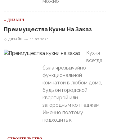
можно
ДИЗАЙН
В Свердловской Области
Преимущества Кухни На Заказ
Пойдет Сильный Снег, А
теринбургский
Потом Резко Похолодает
ДИЗАЙН
on
01.02.2021
томобилист» Вышел В
й-Офф, Даже Не Доиграв
Кухня
ашний Матч
всегда
была чрезвычайно
функциональной
комнатой в любом доме,
будь он городской
квартирой или
загородным коттеджем.
Именно поэтому
подходить к
СТРОИТЕЛЬСТВО