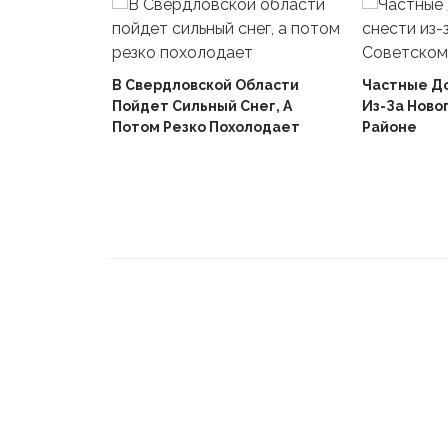
В Свердловской Области
Частные Д
Пойдет Сильный Снег, А
Из-За Ново
й
Потом Резко Похолодает
Районе
Вышел В
Не Доиграв