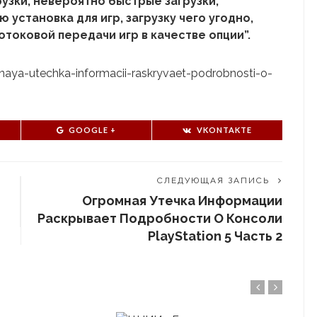
узки, невероятно быстрые загрузки,
установка для игр, загрузку чего угодно,
потоковой передачи игр в качестве опции”.
mnaya-utechka-informacii-raskryvaet-podrobnosti-o-
GOOGLE +
VKONTAKTE
СЛЕДУЮЩАЯ ЗАПИСЬ
Огромная Утечка Информации
Раскрывает Подробности О Консоли
PlayStation 5 Часть 2