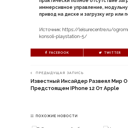
практически полное отсутствие загр
иммерсивное управление, модульную 
привод на диске и загрузку игр или 
Источник: https://leisurecentre.ru/ogro
konsoli-playstation-5/
FACEBOOK
TWITTER
ПРЕДЫДУЩАЯ ЗАПИСЬ
Известный Инсайдер Развеял Мир О
Предстоящем IPhone 12 От Apple
ПОХОЖИЕ НОВОСТИ