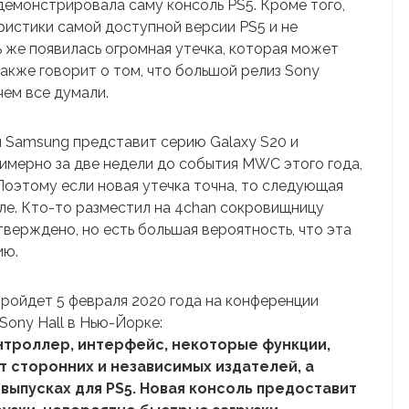
одемонстрировала саму консоль PS5. Кроме того,
ристики самой доступной версии PS5 и не
ь же появилась огромная утечка, которая может
также говорит о том, что большой релиз Sony
чем все думали.
я Samsung представит серию Galaxy S20 и
римерно за две недели до события MWC этого года,
Поэтому если новая утечка точна, то следующая
але. Кто-то разместил на 4chan сокровищницу
тверждено, но есть большая вероятность, что эта
ию.
пройдет 5 февраля 2020 года на конференции
 Sony Hall в Нью-Йорке:
онтроллер, интерфейс, некоторые функции,
т сторонних и независимых издателей, а
выпусках для PS5. Новая консоль предоставит