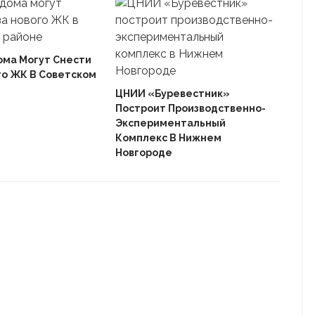
ома Могут Снести
го ЖК В Советском
Ека
«Ав
ЦНИИ «Буревестник»
Пле
Построит Производственно-
Дом
Экспериментальный
Комплекс В Нижнем
Новгороде