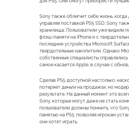
для PS5. Они смогут приобрести лучший
Sony также облегчит себе жизнь, когда
управляя поставкой PS5 SSD, Sony так
хранилища. Пользователи уже видели п
флэш-памяти на iPhone и с твердотельн
последние устройства Microsoft Surfac
твердотельные накопители. Однако Micr
собственные специалисты справлялись
самое касается Apple, в случае с обно
Сделав PS5 доступной настолько, наск
потеряет деньги на продажах, но моде
результате. На данный момент это все
Sony, которые могут даже не стать ком
пользователи должны помнить, что Son
памятью на PS5, позволяя игрокам уста
они хотят играть.