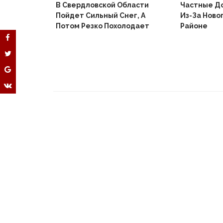
В Свердловской Области
Частные Д
Пойдет Сильный Снег, А
Из-За Ново
й
Потом Резко Похолодает
Районе
Вышел В
Не Доиграв