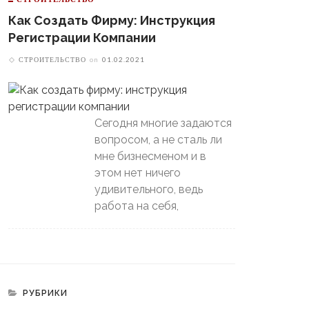
В Свердловской Области
Как Создать Фирму: Инструкция
Пойдет Сильный Снег, А
теринбургский
Регистрации Компании
Потом Резко Похолодает
томобилист» Вышел В
й-Офф, Даже Не Доиграв
СТРОИТЕЛЬСТВО
on
01.02.2021
ашний Матч
Сегодня многие задаются
вопросом, а не сталь ли
мне бизнесменом и в
этом нет ничего
удивительного, ведь
работа на себя,
РУБРИКИ