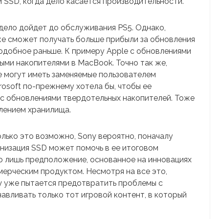
 SSD, когда дело касается производительности.
 дело дойдет до обслуживания PS5. Однако,
же сможет получать больше прибыли за обновления
одобное раньше. К примеру Apple с обновлениями
ыми накопителями в MacBook. Точно так же,
e могут иметь заменяемые пользователем
osoft по-прежнему хотела бы, чтобы ее
 с обновлениями твердотельных накопителей. Тоже
влением хранилища.
олько это возможно, Sony вероятно, поначалу
рнизация SSD может помочь в ее итоговом
го лишь предположение, основанное на инновациях
мерческим продуктом. Несмотря на все это,
y уже пытается предотвратить проблемы с
навливать только тот игровой контент, в который