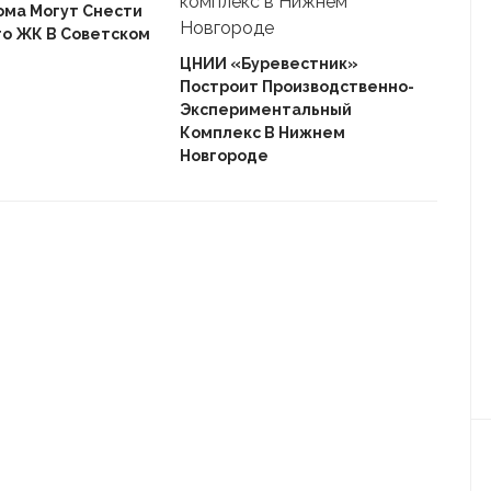
ома Могут Снести
го ЖК В Советском
Ека
«Ав
ЦНИИ «Буревестник»
Пле
Построит Производственно-
Дом
Экспериментальный
Комплекс В Нижнем
Новгороде