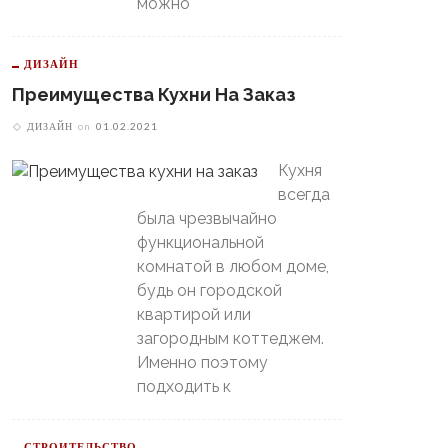
можно
В Свердловской Области
Пойдет Сильный Снег, А
теринбургский
ДИЗАЙН
Потом Резко Похолодает
томобилист» Вышел В
Преимущества Кухни На Заказ
й-Офф, Даже Не Доиграв
ашний Матч
ДИЗАЙН
on
01.02.2021
Кухня
всегда
была чрезвычайно
функциональной
комнатой в любом доме,
будь он городской
квартирой или
загородным коттеджем.
Именно поэтому
подходить к
СТРОИТЕЛЬСТВО