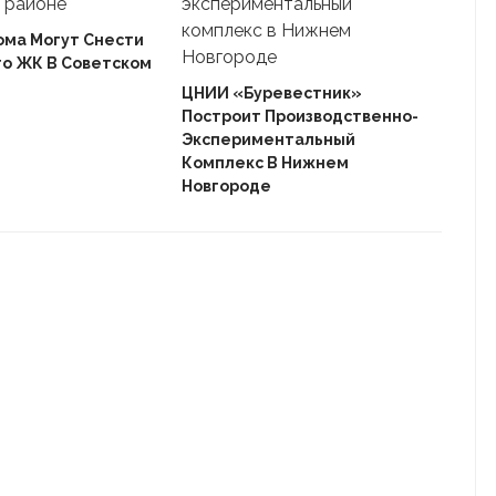
ома Могут Снести
го ЖК В Советском
Ека
«Ав
ЦНИИ «Буревестник»
Пле
Построит Производственно-
Дом
Экспериментальный
Комплекс В Нижнем
Новгороде