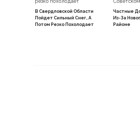
В Свердловской Области
Частные Д
Пойдет Сильный Снег, А
Из-За Ново
й
Потом Резко Похолодает
Районе
Вышел В
Не Доиграв