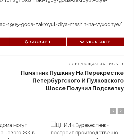
2020/10/29/ploshhad-1905-goda-zakroyut-dlya-
shhad-1905-goda-zakroyut-dlya-mashin-na-vyxodnye/
GOOGLE +
VKONTAKTE
СЛЕДУЮЩАЯ ЗАПИСЬ
Памятник Пушкину На Перекрестке
Петербургского И Пулковского
Шоссе Получил Подсветку