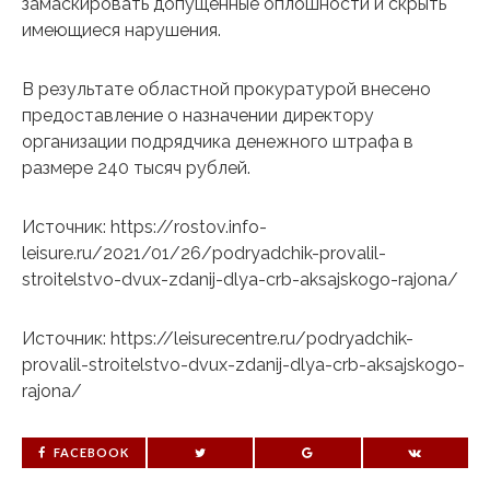
замаскировать допущенные оплошности и скрыть
имеющиеся нарушения.
В результате областной прокуратурой внесено
предоставление о назначении директору
организации подрядчика денежного штрафа в
размере 240 тысяч рублей.
Источник: https://rostov.info-
leisure.ru/2021/01/26/podryadchik-provalil-
stroitelstvo-dvux-zdanij-dlya-crb-aksajskogo-rajona/
Источник: https://leisurecentre.ru/podryadchik-
provalil-stroitelstvo-dvux-zdanij-dlya-crb-aksajskogo-
rajona/
FACEBOOK