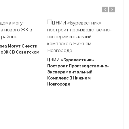
ома Могут Снести
го ЖК В Советском
Ека
«Ав
ЦНИИ «Буревестник»
Пле
Построит Производственно-
Дом
Экспериментальный
Комплекс В Нижнем
Новгороде