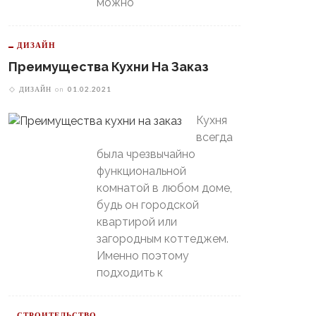
можно
ДИЗАЙН
Преимущества Кухни На Заказ
ДИЗАЙН
on
01.02.2021
В Свердловской Области
Кухня
Пойдет Сильный Снег, А
теринбургский
всегда
Потом Резко Похолодает
томобилист» Вышел В
была чрезвычайно
й-Офф, Даже Не Доиграв
функциональной
ашний Матч
комнатой в любом доме,
будь он городской
квартирой или
загородным коттеджем.
Именно поэтому
подходить к
СТРОИТЕЛЬСТВО