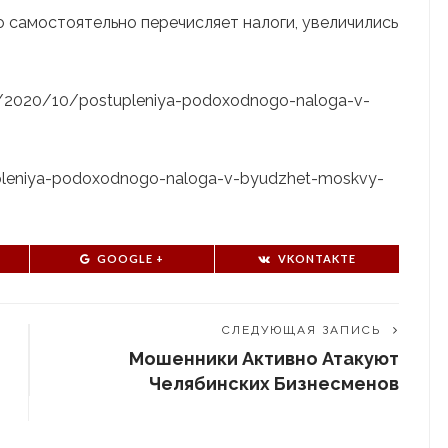
о самостоятельно перечисляет налоги, увеличились
.ru/2020/10/postupleniya-podoxodnogo-naloga-v-
tupleniya-podoxodnogo-naloga-v-byudzhet-moskvy-
GOOGLE +
VKONTAKTE
СЛЕДУЮЩАЯ ЗАПИСЬ
и
Мошенники Активно Атакуют
Челябинских Бизнесменов