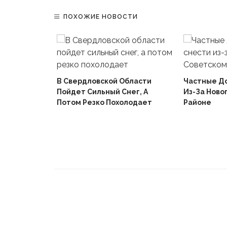
ПОХОЖИЕ НОВОСТИ
В Свердловской Области
Частные Д
Пойдет Сильный Снег, А
Из-За Ново
й
Потом Резко Похолодает
Районе
Вышел В
Не Доиграв