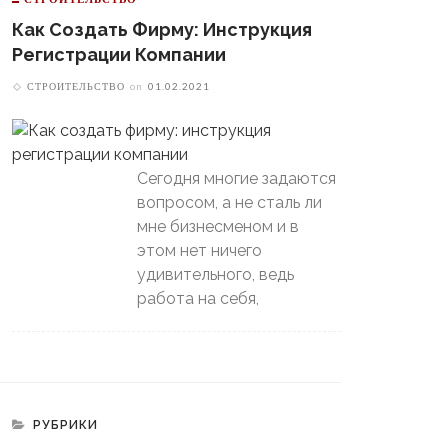
Как Создать Фирму: Инструкция
Регистрации Компании
СТРОИТЕЛЬСТВО
on
01.02.2021
Сегодня многие задаются
вопросом, а не сталь ли
бенности Электрических
Геология Участка, Для Чего
мне бизнесменом и в
белеров
Она Нужна
этом нет ничего
удивительного, ведь
работа на себя,
РУБРИКИ