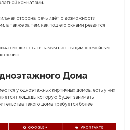
уалетной комнатами.
сильная сторона, речь идёт о возможности
, а также за тем, как под его окнами резвятся
пича сможет стать самым настоящим «семейным
околению.
Одноэтажного Дома
меются у одноэтажных кирпичных домов, есть у них
вляется площадь, которую будет занимать
оительства такого дома требуется более
GOOGLE +
VKONTAKTE