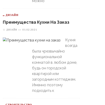
можно
ДИЗАЙН
Преимущества Кухни На Заказ
ДИЗАЙН
on
01.02.2021
Кухня
всегда
была чрезвычайно
функциональной
комнатой в любом доме,
будь он городской
квартирой или
бенности Электрических
Геология Участка, Для Чего
загородным коттеджем.
белеров
Она Нужна
Именно поэтому
подходить к
СТРОИТЕЛЬСТВО