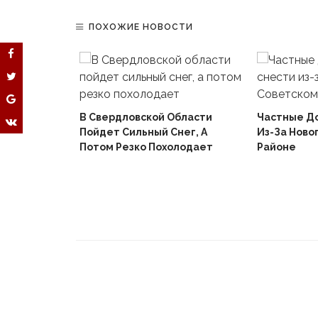
ПОХОЖИЕ НОВОСТИ
В Свердловской Области
Частные Д
Пойдет Сильный Снег, А
Из-За Ново
й
Потом Резко Похолодает
Районе
Вышел В
Не Доиграв