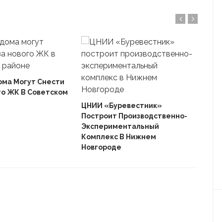
ома Могут Снести
го ЖК В Советском
Ека
«Ав
ЦНИИ «Буревестник»
Пле
Построит Производственно-
Дом
Экспериментальный
Комплекс В Нижнем
Новгороде