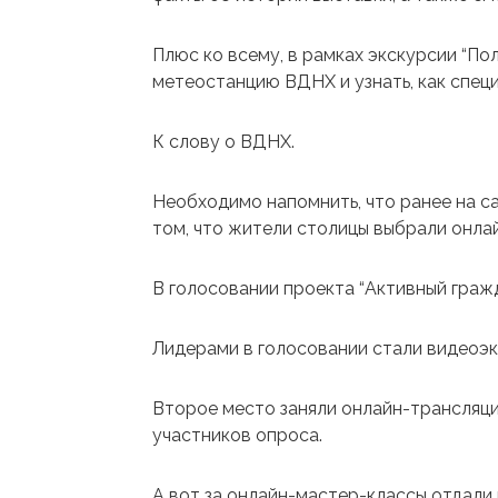
Плюс ко всему, в рамках экскурсии “По
метеостанцию ВДНХ и узнать, как спец
К слову о ВДНХ.
Необходимо напомнить, что ранее на с
том, что жители столицы выбрали онл
В голосовании проекта “Активный гражд
Лидерами в голосовании стали видеоэкс
Второе место заняли онлайн-трансляци
участников опроса.
А вот за онлайн-мастер-классы отдали 