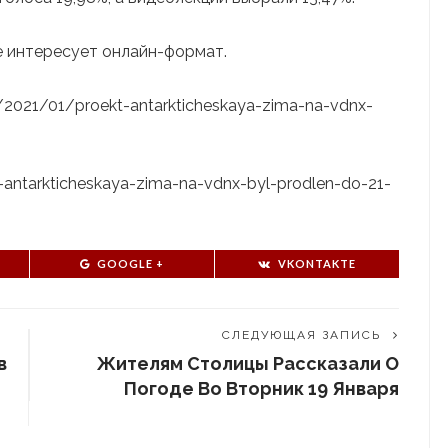
не интересует онлайн-формат.
u/2021/01/proekt-antarkticheskaya-zima-na-vdnx-
kt-antarkticheskaya-zima-na-vdnx-byl-prodlen-do-21-
GOOGLE +
VKONTAKTE
СЛЕДУЮЩАЯ ЗАПИСЬ
в
Жителям Столицы Рассказали О
Погоде Во Вторник 19 Января