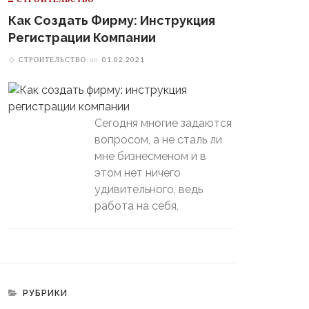
Как Создать Фирму: Инструкция
Регистрации Компании
СТРОИТЕЛЬСТВО
on
01.02.2021
В Свердловской Области
Сегодня многие задаются
Пойдет Сильный Снег, А
теринбургский
вопросом, а не сталь ли
Потом Резко Похолодает
томобилист» Вышел В
мне бизнесменом и в
й-Офф, Даже Не Доиграв
этом нет ничего
ашний Матч
удивительного, ведь
работа на себя,
РУБРИКИ