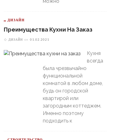
можно
ДИЗАЙН
Преимущества Кухни На Заказ
В Свердловской Области
Пойдет Сильный Снег, А
теринбургский
ДИЗАЙН
on
01.02.2021
Потом Резко Похолодает
томобилист» Вышел В
й-Офф, Даже Не Доиграв
Кухня
ашний Матч
всегда
была чрезвычайно
функциональной
комнатой в любом доме,
будь он городской
квартирой или
загородным коттеджем.
Именно поэтому
подходить к
СТРОИТЕЛЬСТВО