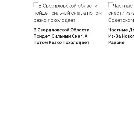
В Свердловской Области
Частные Д
Пойдет Сильный Снег, А
Из-За Ново
й
Потом Резко Похолодает
Районе
Вышел В
Не Доиграв