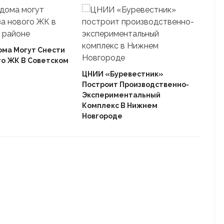
ома Могут Снести
го ЖК В Советском
Ека
«Ав
ЦНИИ «Буревестник»
Пле
Построит Производственно-
Дом
Экспериментальный
Комплекс В Нижнем
Новгороде