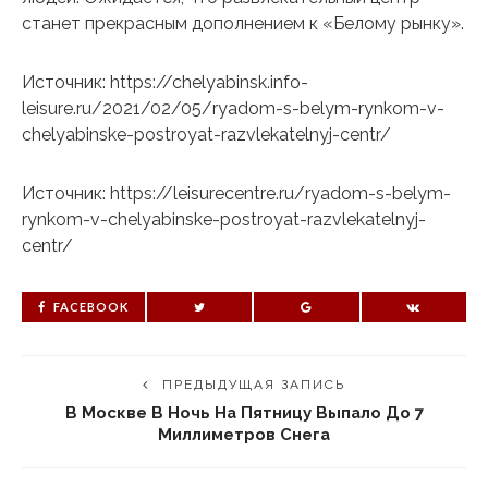
станет прекрасным дополнением к «Белому рынку».
Источник: https://chelyabinsk.info-
leisure.ru/2021/02/05/ryadom-s-belym-rynkom-v-
chelyabinske-postroyat-razvlekatelnyj-centr/
Источник: https://leisurecentre.ru/ryadom-s-belym-
rynkom-v-chelyabinske-postroyat-razvlekatelnyj-
centr/
FACEBOOK
ПРЕДЫДУЩАЯ ЗАПИСЬ
В Москве В Ночь На Пятницу Выпало До 7
Миллиметров Снега