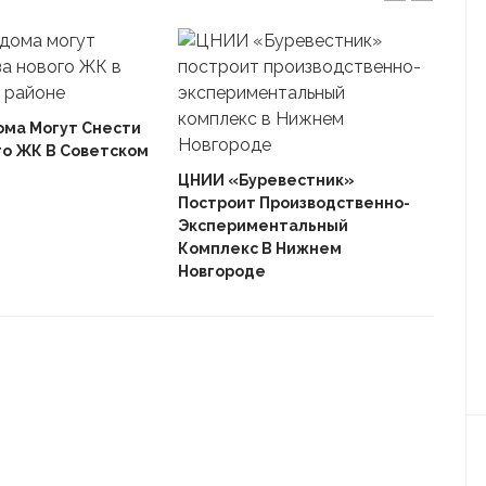
ома Могут Снести
го ЖК В Советском
Ека
«Ав
ЦНИИ «Буревестник»
Пле
Построит Производственно-
Дом
Экспериментальный
Комплекс В Нижнем
Новгороде