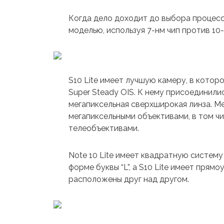
Когда дело доходит до выбора процессо
моделью, используя 7-нм чип против 10-н
S10 Lite имеет лучшую камеру, в кото
Super Steady OIS. К нему присоединилис
мегапиксельная сверхширокая линза. Ме
мегапиксельными объективами, в том ч
телеобъективами.
Note 10 Lite имеет квадратную систем
форме буквы “L”, а S10 Lite имеет прям
расположены друг над другом.