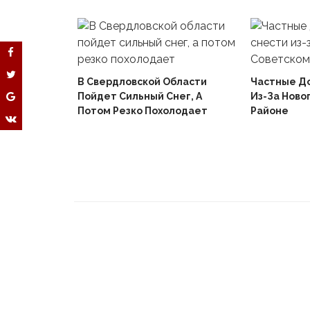
В Свердловской Области
Частные Д
Пойдет Сильный Снег, А
Из-За Ново
й
Потом Резко Похолодает
Районе
Вышел В
Не Доиграв