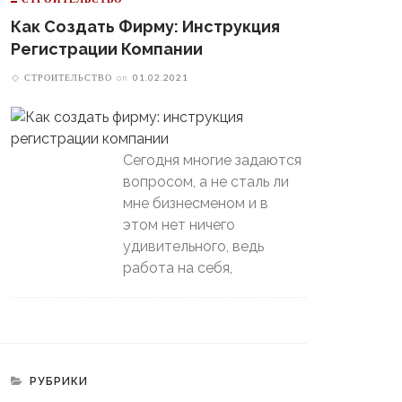
Как Создать Фирму: Инструкция
Регистрации Компании
СТРОИТЕЛЬСТВО
on
01.02.2021
В Свердловской Области
Пойдет Сильный Снег, А
теринбургский
Потом Резко Похолодает
томобилист» Вышел В
Сегодня многие задаются
й-Офф, Даже Не Доиграв
вопросом, а не сталь ли
ашний Матч
мне бизнесменом и в
этом нет ничего
удивительного, ведь
работа на себя,
РУБРИКИ