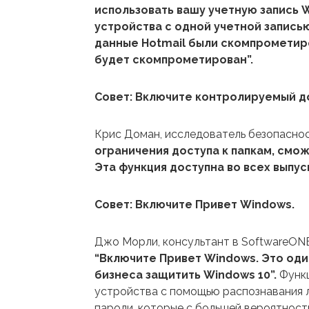
использовать вашу учетную запись W
устройства с одной учетной запись
данные Hotmail были скомпрометиро
будет скомпрометирован”.
Совет: Включите контролируемый до
Крис Доман, исследователь безопасност
ограничения доступа к папкам, смо
Эта функция доступна во всех выпус
Совет: Включите Привет Windows.
Джо Морли, консультант в SoftwareONE
“Включите Привет Windows. Это оди
бизнеса защитить Windows 10”.
Функц
устройства с помощью распознавания л
пароли, которые с большей вероятнос