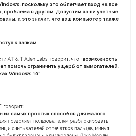
indows, поскольку это облегчает вход на все
ю, проблема в другом. Допустим ваши учетные
ваны, а это значит, что ваш компьютер также
ступ к папкам.
и AT & T Alien Labs, говорит, что
“возможность
жет помочь ограничить ущерб от вымогателей.
ках Windows 10”.
, говорит:
н из самых простых способов для малого
ия позволяет пользователям разблокировать
иц и считывателей отпечатков пальцев, минуя
тью будут взломаны или украдены. Джо Морли