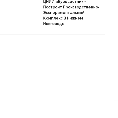
«Ав
ЦНИИ «Буревестник»
Пле
Построит Производственно-
Дом
Экспериментальный
Комплекс В Нижнем
Новгороде