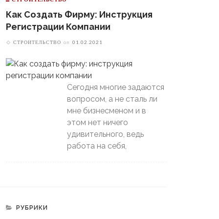
Потом Резко Похолодает
томобилист» Вышел В
й-Офф, Даже Не Доиграв
Как Создать Фирму: Инструкция
ашний Матч
Регистрации Компании
СТРОИТЕЛЬСТВО
on
01.02.2021
Сегодня многие задаются
вопросом, а не сталь ли
мне бизнесменом и в
этом нет ничего
удивительного, ведь
работа на себя,
РУБРИКИ