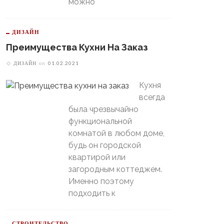
можно
ДИЗАЙН
Преимущества Кухни На Заказ
ДИЗАЙН
on
01.02.2021
Кухня
всегда
была чрезвычайно
функциональной
комнатой в любом доме,
будь он городской
квартирой или
загородным коттеджем.
Именно поэтому
подходить к
В Свердловской Области
Пойдет Сильный Снег, А
теринбургский
СТРОИТЕЛЬСТВО