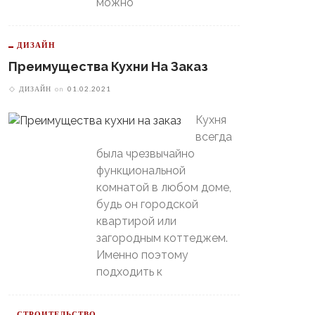
можно
ДИЗАЙН
Преимущества Кухни На Заказ
ДИЗАЙН
on
01.02.2021
Кухня
всегда
была чрезвычайно
функциональной
В Свердловской Области
комнатой в любом доме,
Пойдет Сильный Снег, А
теринбургский
будь он городской
Потом Резко Похолодает
томобилист» Вышел В
квартирой или
й-Офф, Даже Не Доиграв
загородным коттеджем.
ашний Матч
Именно поэтому
подходить к
СТРОИТЕЛЬСТВО