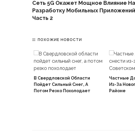
Сеть 5G Окажет Мощное Влияние Н
Разработку Мобильных Приложени
Часть 2
ПОХОЖИЕ НОВОСТИ
В Свердловской Области
Частные Д
Пойдет Сильный Снег, А
Из-За Ново
й
Потом Резко Похолодает
Районе
Вышел В
Не Доиграв