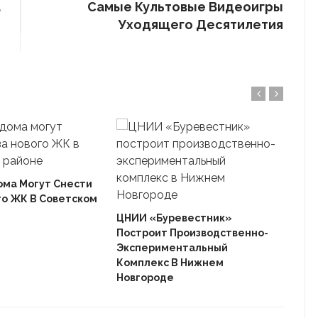
а
Самые Культовые Видеоигры
й
Уходящего Десятилетия
ома Могут Снести
го ЖК В Советском
Ека
«Ав
ЦНИИ «Буревестник»
Пле
Построит Производственно-
Дом
Экспериментальный
Комплекс В Нижнем
Новгороде