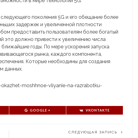
озможности в мире технологий 5G.
следующего поколения 5G и его обещание более
еньших задержек и увеличенной плотности
обом предоставить пользователям более богатый
ий это должно привести к увеличению числа
 ближайшие годы. По мере ускорения запуска
звивающегося рынка, каждого компонента,
еспечения. Которые необходимы для создания
м данных.
5g-okazhet-moshhnoe-vliyanie-na-razrabotku-
GOOGLE +
VKONTAKTE
СЛЕДУЮЩАЯ ЗАПИСЬ