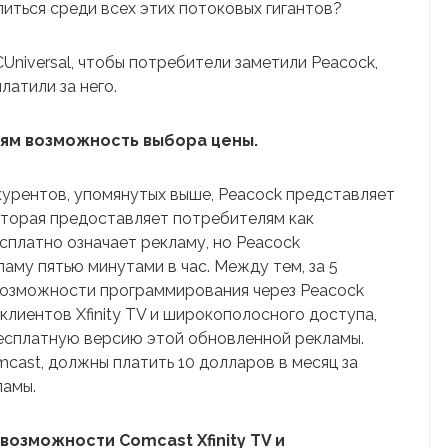
литься среди всех этих потоковых гигантов?
niversal, чтобы потребители заметили Peacock,
латили за него.
ям возможность выбора цены.
курентов, упомянутых выше, Peacock представляет
оторая предоставляет потребителям как
есплатно означает рекламу, но Peacock
ламу пятью минутами в час. Между тем, за 5
 возможности программирования через Peacock
лиентов Xfinity TV и широкополосного доступа,
бесплатную версию этой обновленной рекламы.
cast, должны платить 10 долларов в месяц за
ламы.
озможности Comcast Xfinity TV и