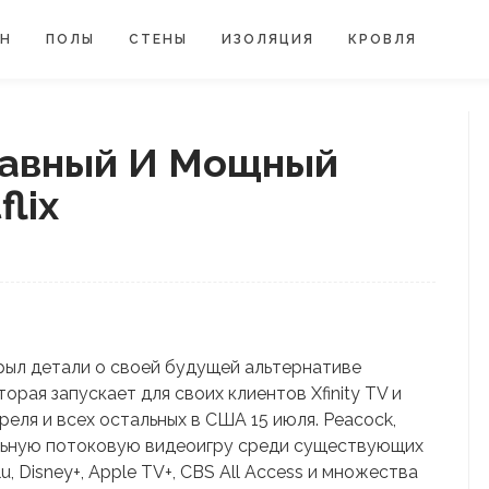
ЙН
ПОЛЫ
СТЕНЫ
ИЗОЛЯЦИЯ
КРОВЛЯ
лавный И Мощный
lix
крыл детали о своей будущей альтернативе
торая запускает для своих клиентов Xfinity TV и
еля и всех остальных в США 15 июля. Peacock,
льную потоковую видеоигру среди существующих
lu, Disney+, Apple TV+, CBS All Access и множества