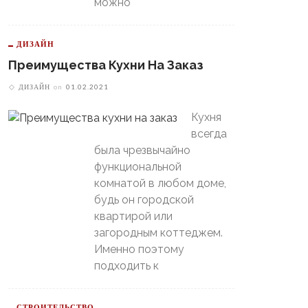
можно
ДИЗАЙН
Преимущества Кухни На Заказ
ДИЗАЙН
on
01.02.2021
Кухня
всегда
была чрезвычайно
функциональной
В Свердловской Области
комнатой в любом доме,
Пойдет Сильный Снег, А
теринбургский
будь он городской
Потом Резко Похолодает
томобилист» Вышел В
квартирой или
й-Офф, Даже Не Доиграв
ашний Матч
загородным коттеджем.
Именно поэтому
подходить к
СТРОИТЕЛЬСТВО