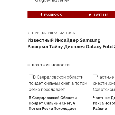
drugoe-nazvanie/
FACEBOOK
TWITTER
ПРЕДЫДУЩАЯ ЗАПИСЬ
Известный Инсайдер Samsung
Раскрыл Тайну Дисплея Galaxy Fold 
ПОХОЖИЕ НОВОСТИ
В Свердловской Области
Частные Д
Пойдет Сильный Снег, А
Из-За Ново
й
Потом Резко Похолодает
Районе
Вышел В
Не Доиграв