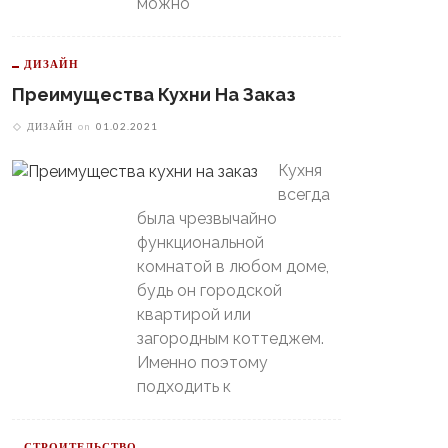
можно
ДИЗАЙН
Преимущества Кухни На Заказ
ДИЗАЙН
on
01.02.2021
Кухня
всегда
была чрезвычайно
функциональной
комнатой в любом доме,
будь он городской
квартирой или
загородным коттеджем.
Именно поэтому
В Свердловской Области
подходить к
Пойдет Сильный Снег, А
теринбургский
Потом Резко Похолодает
томобилист» Вышел В
й-Офф, Даже Не Доиграв
СТРОИТЕЛЬСТВО