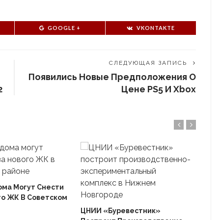
GOOGLE +
VKONTAKTE
СЛЕДУЮЩАЯ ЗАПИСЬ
Появились Новые Предположения О
2
Цене PS5 И Xbox
ома Могут Снести
го ЖК В Советском
Ека
«Ав
ЦНИИ «Буревестник»
Пле