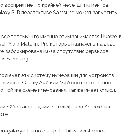
о восприятие, по крайней мере, для клиентов,
alaxy S. В перспективе Samsung может запустить
 все потому, что именно этим занимается Huawei в
i P40 и Mate 40 Pro которые назначены на 2020
wei заблокирована из-за отсутствия сервисов
тся Samsung.
пользует эту систему нумерации для устройств
 таких как Galaxy A90 или M40 соответственно.
по той же схеме именования, также имеет смысл.
или S20 станет одним из телефонов Android, на
рте.
tfon-galaxy-s11-mozhet-poluchit-sovershenno-