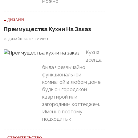
можно
Пойдет Сильный Снег, А
теринбургский
Потом Резко Похолодает
томобилист» Вышел В
й-Офф, Даже Не Доиграв
ДИЗАЙН
ашний Матч
Преимущества Кухни На Заказ
ДИЗАЙН
on
01.02.2021
Кухня
всегда
была чрезвычайно
функциональной
комнатой в любом доме,
будь он городской
квартирой или
загородным коттеджем.
Именно поэтому
подходить к
СТРОИТЕЛЬСТВО