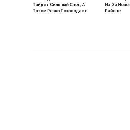
Пойдет Сильный Снег, А
Из-За Ново
й
Потом Резко Похолодает
Районе
Вышел В
Не Доиграв