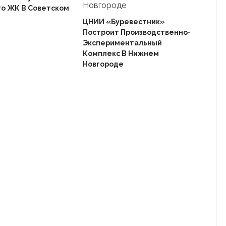
го ЖК В Советском
Ека
«Ав
ЦНИИ «Буревестник»
Пле
Построит Производственно-
Дом
Экспериментальный
Комплекс В Нижнем
Новгороде