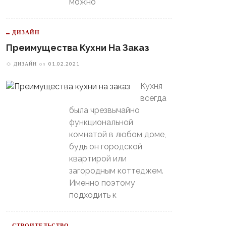
можно
В Свердловской Области
Пойдет Сильный Снег, А
теринбургский
Потом Резко Похолодает
томобилист» Вышел В
ДИЗАЙН
й-Офф, Даже Не Доиграв
Преимущества Кухни На Заказ
ашний Матч
ДИЗАЙН
on
01.02.2021
Кухня
всегда
была чрезвычайно
функциональной
комнатой в любом доме,
будь он городской
квартирой или
загородным коттеджем.
Именно поэтому
подходить к
СТРОИТЕЛЬСТВО