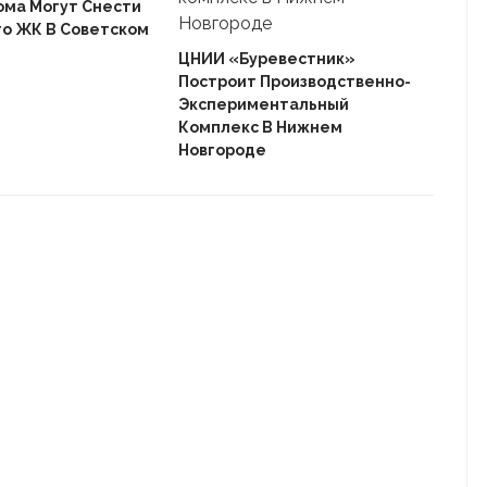
ома Могут Снести
го ЖК В Советском
Ека
«Ав
ЦНИИ «Буревестник»
Пле
Построит Производственно-
Дом
Экспериментальный
Комплекс В Нижнем
Новгороде