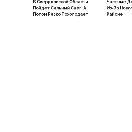
В Свердловской Области
Частные Д
Пойдет Сильный Снег, А
Из-За Ново
й
Потом Резко Похолодает
Районе
Вышел В
Не Доиграв