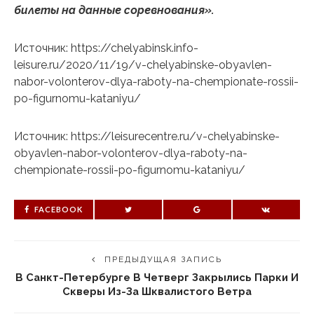
билеты на данные соревнования».
Источник: https://chelyabinsk.info-
leisure.ru/2020/11/19/v-chelyabinske-obyavlen-
nabor-volonterov-dlya-raboty-na-chempionate-rossii-
po-figurnomu-kataniyu/
Источник: https://leisurecentre.ru/v-chelyabinske-
obyavlen-nabor-volonterov-dlya-raboty-na-
chempionate-rossii-po-figurnomu-kataniyu/
FACEBOOK
ПРЕДЫДУЩАЯ ЗАПИСЬ
В Санкт-Петербурге В Четверг Закрылись Парки И
Скверы Из-За Шквалистого Ветра