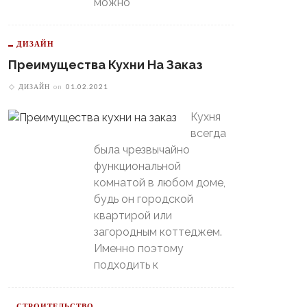
можно
ДИЗАЙН
Преимущества Кухни На Заказ
ДИЗАЙН
on
01.02.2021
Кухня
всегда
В Свердловской Области
Пойдет Сильный Снег, А
была чрезвычайно
теринбургский
Потом Резко Похолодает
томобилист» Вышел В
функциональной
й-Офф, Даже Не Доиграв
комнатой в любом доме,
ашний Матч
будь он городской
квартирой или
загородным коттеджем.
Именно поэтому
подходить к
СТРОИТЕЛЬСТВО