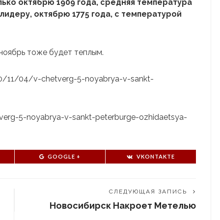
лько октябрю 1909 года, средняя температура
 лидеру, октябрю 1775 года, с температурой
ноябрь тоже будет теплым.
020/11/04/v-chetverg-5-noyabrya-v-sankt-
etverg-5-noyabrya-v-sankt-peterburge-ozhidaetsya-
GOOGLE +
VKONTAKTE
СЛЕДУЮЩАЯ ЗАПИСЬ
Новосибирск Накроет Метелью