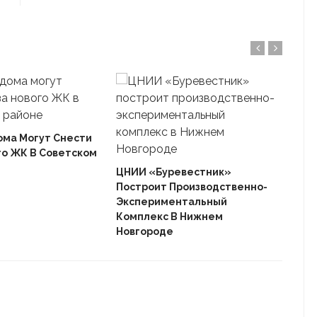
ома Могут Снести
го ЖК В Советском
Ека
«Ав
ЦНИИ «Буревестник»
Пле
Построит Производственно-
Дом
Экспериментальный
Комплекс В Нижнем
Новгороде