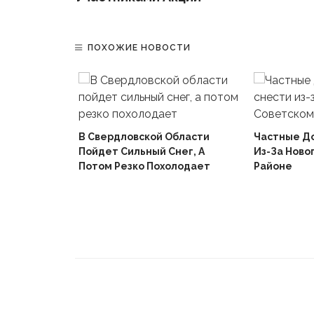
ПОХОЖИЕ НОВОСТИ
В Свердловской Области
Частные Д
Пойдет Сильный Снег, А
Из-За Ново
й
Потом Резко Похолодает
Районе
Вышел В
Не Доиграв