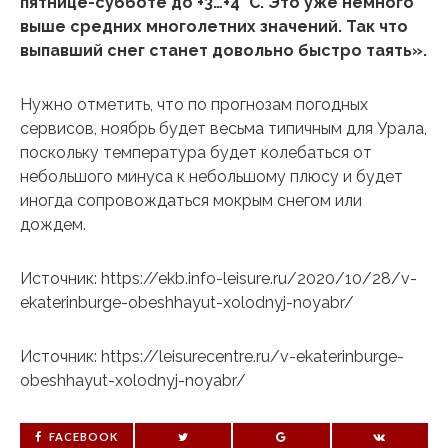
пятнице-субботе до
+3…+4 °C. Это уже немного
выше средних многолетних значений. Так что
выпавший снег станет довольно быстро таять».
Нужно отметить, что по прогнозам погодных
сервисов, ноябрь будет весьма типичным для Урала,
поскольку температура будет колебаться от
небольшого минуса к небольшому плюсу и будет
иногда сопровождаться мокрым снегом или
дождем.
Источник: https://ekb.info-leisure.ru/2020/10/28/v-
ekaterinburge-obeshhayut-xolodnyj-noyabr/
Источник: https://leisurecentre.ru/v-ekaterinburge-
obeshhayut-xolodnyj-noyabr/
FACEBOOK