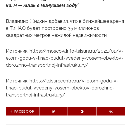
кв. м — лишь в минувшем году”.
Владимир Жидкин добавил, что в ближайшее время
в ТиНАО будет построено 35 миллионов
квадратных метров нежилой недвижимости.
Источник: https://moscow.info-leisure.ru/2021/01/v-
etom-godu-v-tinao-budut-vvedeny-vosem-obektov-
dorozhno-transportnoj-infrastruktury/
Источник: https://leisurecentre.ru/v-etom-godu-v-
tinao-budut-vvedeny-vosem-obektov-dorozhno-
transportnoj-infrastruktury/
FACEBOOK