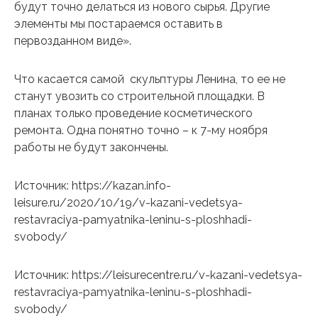
будут точно делаться из нового сырья. Другие
элементы мы постараемся оставить в
первозданном виде».
Что касается самой скульптуры Ленина, то ее не
станут увозить со строительной площадки. В
планах только проведение косметического
ремонта. Одна понятно точно – к 7-му ноября
работы не будут закончены.
Источник: https://kazan.info-
leisure.ru/2020/10/19/v-kazani-vedetsya-
restavraciya-pamyatnika-leninu-s-ploshhadi-
svobody/
Источник: https://leisurecentre.ru/v-kazani-vedetsya-
restavraciya-pamyatnika-leninu-s-ploshhadi-
svobody/