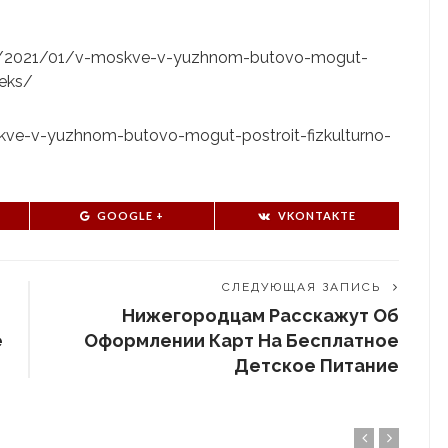
.ru/2021/01/v-moskve-v-yuzhnom-butovo-mogut-
leks/
oskve-v-yuzhnom-butovo-mogut-postroit-fizkulturno-
GOOGLE +
VKONTAKTE
СЛЕДУЮЩАЯ ЗАПИСЬ
Нижегородцам Расскажут Об
е
Оформлении Карт На Бесплатное
Детское Питание