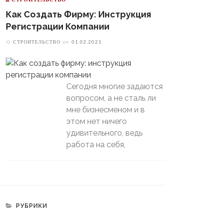
Как Создать Фирму: Инструкция
Регистрации Компании
СТРОИТЕЛЬСТВО
on
01.02.2021
В Свердловской Области
Пойдет Сильный Снег, А
теринбургский
Потом Резко Похолодает
томобилист» Вышел В
Сегодня многие задаются
й-Офф, Даже Не Доиграв
вопросом, а не сталь ли
ашний Матч
мне бизнесменом и в
этом нет ничего
удивительного, ведь
работа на себя,
РУБРИКИ