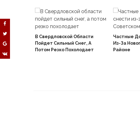
В Свердловской Области
Частные Д
Пойдет Сильный Снег, А
Из-За Ново
й
Потом Резко Похолодает
Районе
Вышел В
Не Доиграв