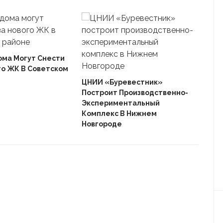
ома Могут Снести
го ЖК В Советском
Ека
«Ав
ЦНИИ «Буревестник»
Пле
Построит Производственно-
Дом
Экспериментальный
Комплекс В Нижнем
Новгороде