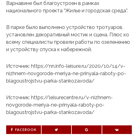
Варнавине был благоустроен в рамках
национального проекта “Жилье и городская среда”.
В парке было выполнено устройство тротуаров,
установлен декоративный мостик и сцена. Плюс ко
всему специалисты провели работы по озеленению
и устройству спуска к набережной.
Источник: https://nn.info-leisure.ru/2020/10/14/v-
nizhnem-novgorode-meriya-ne-prinyala-raboty-po-
blagoustrojstvu-parka-stankozavoda/
Источник: https://leisurecentre.ru/v-nizhnem-
novgorode-meriya-ne-prinyala-raboty-po-
blagoustrojstvu-parka-stankozavoda/
FACEBOOK