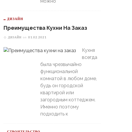
можно
ДИЗАЙН
Преимущества Кухни На Заказ
ДИЗАЙН
on
01.02.2021
В Свердловской Области
Пойдет Сильный Снег, А
Кухня
теринбургский
Потом Резко Похолодает
томобилист» Вышел В
всегда
й-Офф, Даже Не Доиграв
была чрезвычайно
ашний Матч
функциональной
комнатой в любом доме,
будь он городской
квартирой или
загородным коттеджем.
Именно поэтому
подходить к
СТРОИТЕЛЬСТВО