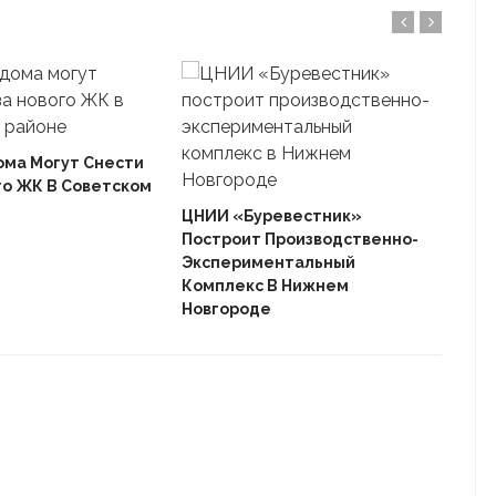
ома Могут Снести
го ЖК В Советском
Ека
«Ав
ЦНИИ «Буревестник»
Пле
Построит Производственно-
Дом
Экспериментальный
Комплекс В Нижнем
Новгороде