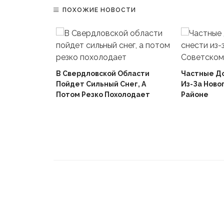
ПОХОЖИЕ НОВОСТИ
В Свердловской Области
Частные Д
Пойдет Сильный Снег, А
Из-За Ново
й
Потом Резко Похолодает
Районе
Вышел В
Не Доиграв