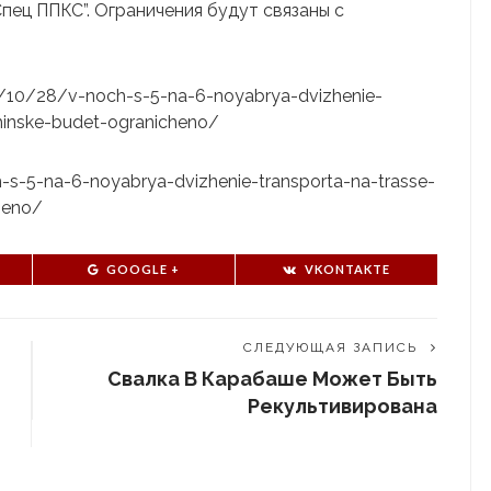
ец ППКС”. Ограничения будут связаны с
20/10/28/v-noch-s-5-na-6-noyabrya-dvizhenie-
hinske-budet-ogranicheno/
ch-s-5-na-6-noyabrya-dvizhenie-transporta-na-trasse-
heno/
GOOGLE +
VKONTAKTE
СЛЕДУЮЩАЯ ЗАПИСЬ
Свалка В Карабаше Может Быть
Рекультивирована