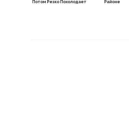
Потом Резко Похолодает
Районе
Вышел В
Не Доиграв