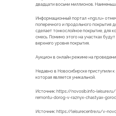
двадцати восьми миллионов. Наименьша
Информационный портал «ngs.ru» отмеч
поперечного и продольного покрытия д
сделает тонкослойное покрытие, для к
смесь. Помимо этого на участках буду
верхнего уровня покрытия.
Аукцион в онлайн режиме на проведени
Недавно в Новосибирске приступили к
которая является уникальной.
Источник: https://novosib.info-leisure.r
remontu-dorog-v-raznyx-chastyax-goro
Источник: https://leisurecentre.ru/v-no