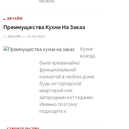
можно
Потом Резко Похолодает
томобилист» Вышел В
й-Офф, Даже Не Доиграв
ашний Матч
ДИЗАЙН
Преимущества Кухни На Заказ
ДИЗАЙН
on
01.02.2021
Кухня
всегда
была чрезвычайно
функциональной
комнатой в любом доме,
будь он городской
квартирой или
загородным коттеджем.
Именно поэтому
подходить к
СТРОИТЕЛЬСТВО