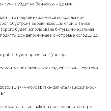
я сумма уйдет на Воинскую – 2,2 млн.
ает, что подрядчик займется исправлением
орог, обустроит выравнивающий слой, а также
оторого будет использована битумоминеральная
т подняты дождеприемные и смотровые колодцы до
е работ будет проведен 23 ноября.
 ремонту при помощи эпоксидной смолы – система,
u/2020/11/13/v-novosibirske-dan-start-aukciona-po-
da/
vosibirske-dan-start-aukciona-po-remontu-dorog-v-