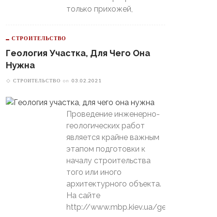
только прихожей,
СТРОИТЕЛЬСТВО
Геология Участка, Для Чего Она
Нужна
СТРОИТЕЛЬСТВО
on
03.02.2021
Проведение инженерно-
геологических работ
является крайне важным
этапом подготовки к
началу строительства
того или иного
архитектурного объекта.
На сайте
В Свердловской Области
http://www.mbp.kiev.ua/geology
Пойдет Сильный Снег, А
теринбургский