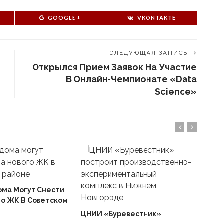
GOOGLE +
VKONTAKTE
СЛЕДУЮЩАЯ ЗАПИСЬ
Открылся Прием Заявок На Участие
В Онлайн-Чемпионате «Data
Science»
ома Могут Снести
го ЖК В Советском
Ека
«Ав
ЦНИИ «Буревестник»