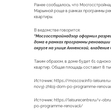
Ранее сообщалось, что Мосгосстройна
Марьиной роще в рамках программы рен
квартиры.
В ведомстве говорится:
“Мосгосстройнадзор оформил разре
дома в рамках программы реноваци
округе на улице Анненской, владение 6
Таким образом, в доме будет 61 однок
квартир. Общая площадь составит 8 ты
Источник: https://moscow.info-leisure.
novyj-zhiloj-dom-po-programme-renovac
Источник: https://leisurecentre.ru/v-ob
po-programme-renovacii/