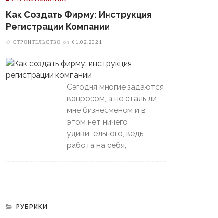
й-Офф, Даже Не Доиграв
ашний Матч
Как Создать Фирму: Инструкция
Регистрации Компании
СТРОИТЕЛЬСТВО
on
01.02.2021
Сегодня многие задаются
вопросом, а не сталь ли
мне бизнесменом и в
этом нет ничего
удивительного, ведь
работа на себя,
РУБРИКИ