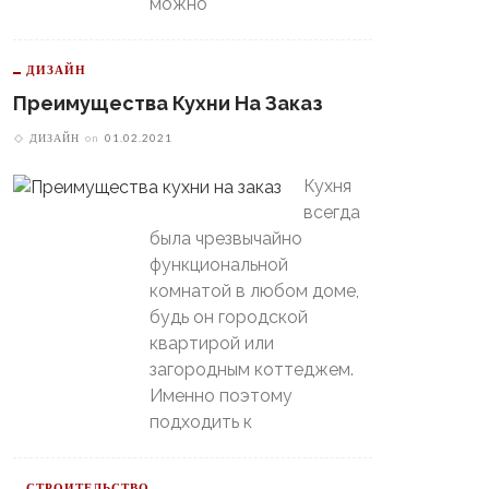
можно
ДИЗАЙН
Преимущества Кухни На Заказ
ДИЗАЙН
on
01.02.2021
Кухня
всегда
была чрезвычайно
функциональной
комнатой в любом доме,
будь он городской
квартирой или
загородным коттеджем.
Именно поэтому
подходить к
В Свердловской Области
Пойдет Сильный Снег, А
теринбургский
Потом Резко Похолодает
томобилист» Вышел В
СТРОИТЕЛЬСТВО