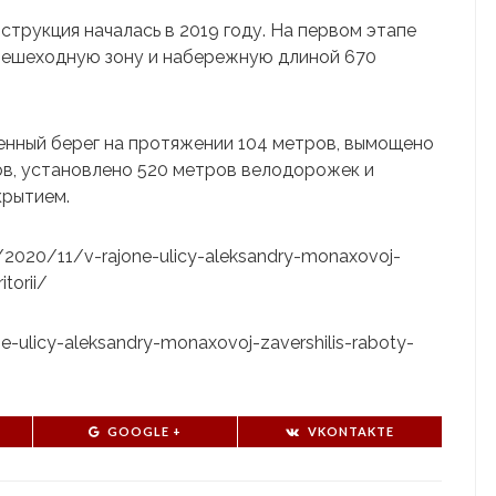
струкция началась в 2019 году. На первом этапе
 пешеходную зону и набережную длиной 670
енный берег на протяжении 104 метров, вымощено
ров, установлено 520 метров велодорожек и
крытием.
u/2020/11/v-rajone-ulicy-aleksandry-monaxovoj-
torii/
one-ulicy-aleksandry-monaxovoj-zavershilis-raboty-
GOOGLE +
VKONTAKTE