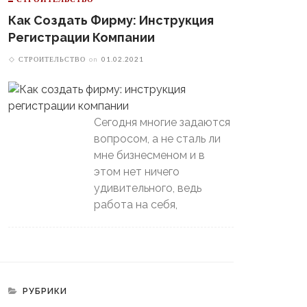
Как Создать Фирму: Инструкция
Регистрации Компании
СТРОИТЕЛЬСТВО
on
01.02.2021
Сегодня многие задаются
вопросом, а не сталь ли
мне бизнесменом и в
этом нет ничего
удивительного, ведь
В Свердловской Области
работа на себя,
Пойдет Сильный Снег, А
теринбургский
Потом Резко Похолодает
томобилист» Вышел В
й-Офф, Даже Не Доиграв
ашний Матч
РУБРИКИ