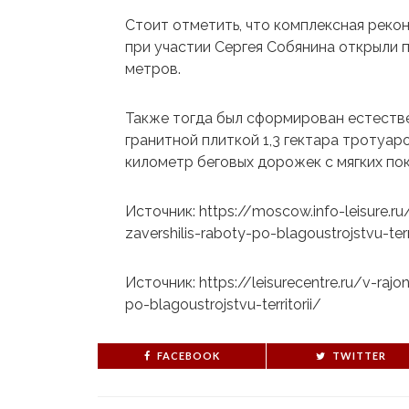
Стоит отметить, что комплексная рекон
при участии Сергея Собянина открыли
метров.
Также тогда был сформирован естеств
гранитной плиткой 1,3 гектара тротуа
километр беговых дорожек с мягких по
Источник: https://moscow.info-leisure.r
zavershilis-raboty-po-blagoustrojstvu-terri
Источник: https://leisurecentre.ru/v-raj
po-blagoustrojstvu-territorii/
FACEBOOK
TWITTER