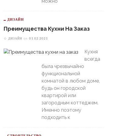
можно
ДИЗАЙН
В Свердловской Области
Преимущества Кухни На Заказ
Пойдет Сильный Снег, А
теринбургский
Потом Резко Похолодает
томобилист» Вышел В
ДИЗАЙН
on
01.02.2021
й-Офф, Даже Не Доиграв
ашний Матч
Кухня
всегда
была чрезвычайно
функциональной
комнатой в любом доме,
будь он городской
квартирой или
загородным коттеджем.
Именно поэтому
подходить к
СТРОИТЕЛЬСТВО