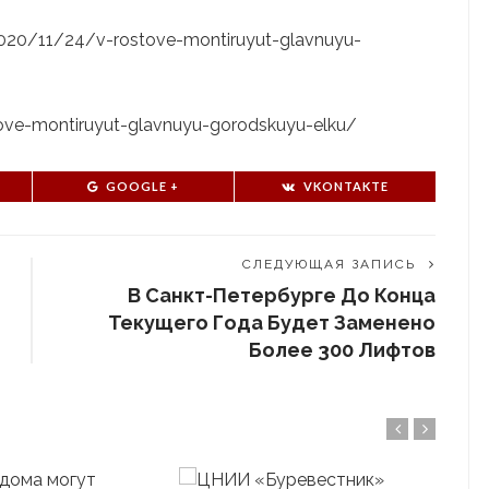
u/2020/11/24/v-rostove-montiruyut-glavnuyu-
stove-montiruyut-glavnuyu-gorodskuyu-elku/
GOOGLE +
VKONTAKTE
СЛЕДУЮЩАЯ ЗАПИСЬ
В Санкт-Петербурге До Конца
Текущего Года Будет Заменено
Более 300 Лифтов