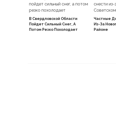
В Свердловской Области
Частные Д
Пойдет Сильный Снег, А
Из-За Ново
й
Потом Резко Похолодает
Районе
Вышел В
Не Доиграв