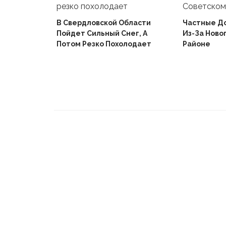
В Свердловской Области
Частные Д
Пойдет Сильный Снег, А
Из-За Ново
й
Потом Резко Похолодает
Районе
Вышел В
Не Доиграв