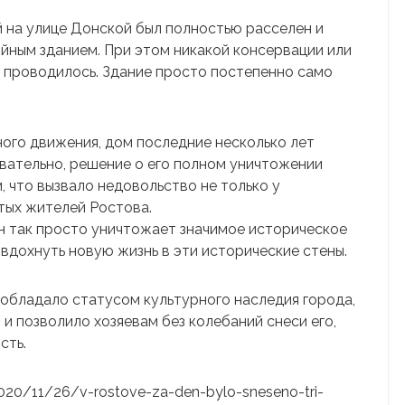
 на улице Донской был полностью расселен и
йным зданием. При этом никакой консервации или
е проводилось. Здание просто постепенно само
ого движения, дом последние несколько лет
овательно, решение о его полном уничтожении
 что вызвало недовольство не только у
тых жителей Ростова.
н так просто уничтожает значимое историческое
вдохнуть новую жизнь в эти исторические стены.
 обладало статусом культурного наследия города,
 и позволило хозяевам без колебаний снеси его,
сть.
u/2020/11/26/v-rostove-za-den-bylo-sneseno-tri-