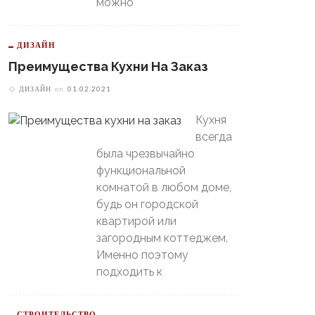
можно
В Свердловской Области
ДИЗАЙН
Пойдет Сильный Снег, А
теринбургский
Потом Резко Похолодает
томобилист» Вышел В
Преимущества Кухни На Заказ
й-Офф, Даже Не Доиграв
ДИЗАЙН
on
01.02.2021
ашний Матч
Кухня
всегда
была чрезвычайно
функциональной
комнатой в любом доме,
будь он городской
квартирой или
загородным коттеджем.
Именно поэтому
подходить к
СТРОИТЕЛЬСТВО