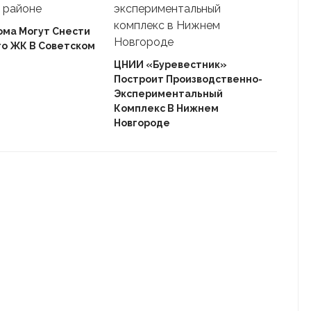
ома Могут Снести
го ЖК В Советском
Ека
«Ав
ЦНИИ «Буревестник»
Пле
Построит Производственно-
Дом
Экспериментальный
Комплекс В Нижнем
Новгороде