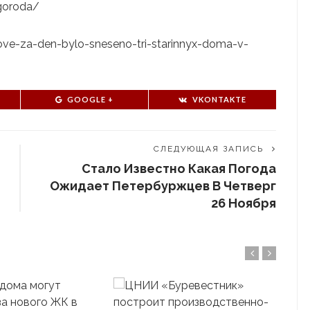
goroda/
stove-za-den-bylo-sneseno-tri-starinnyx-doma-v-
GOOGLE +
VKONTAKTE
СЛЕДУЮЩАЯ ЗАПИСЬ
Стало Известно Какая Погода
Ожидает Петербуржцев В Четверг
26 Ноября