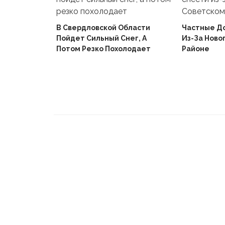
В Свердловской Области
Частные Д
Пойдет Сильный Снег, А
Из-За Ново
й
Потом Резко Похолодает
Районе
Вышел В
Не Доиграв