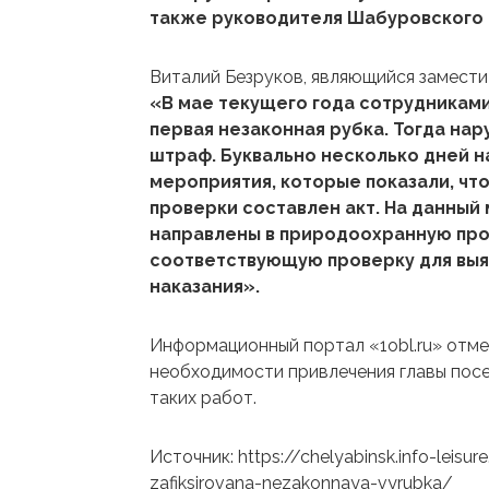
также руководителя Шабуровского 
Виталий Безруков, являющийся замести
«В мае текущего года сотрудникам
первая незаконная рубка. Тогда нар
штраф. Буквально несколько дней 
мероприятия, которые показали, чт
проверки составлен акт. На данны
направлены в природоохранную про
соответствующую проверку для выя
наказания».
Информационный портал «1obl.ru» отме
необходимости привлечения главы посе
таких работ.
Источник: https://chelyabinsk.info-leis
zafiksirovana-nezakonnaya-vyrubka/