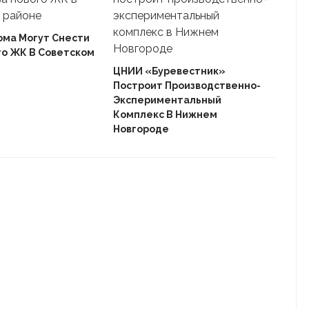
ома Могут Снести
го ЖК В Советском
Ека
«Ав
ЦНИИ «Буревестник»
Пле
Построит Производственно-
Дом
Экспериментальный
Комплекс В Нижнем
Новгороде