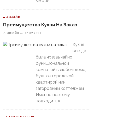
можно
В Свердловской Области
ДИЗАЙН
Пойдет Сильный Снег, А
теринбургский
Преимущества Кухни На Заказ
Потом Резко Похолодает
томобилист» Вышел В
й-Офф, Даже Не Доиграв
ДИЗАЙН
on
01.02.2021
ашний Матч
Кухня
всегда
была чрезвычайно
функциональной
комнатой в любом доме,
будь он городской
квартирой или
загородным коттеджем.
Именно поэтому
подходить к
СТРОИТЕЛЬСТВО