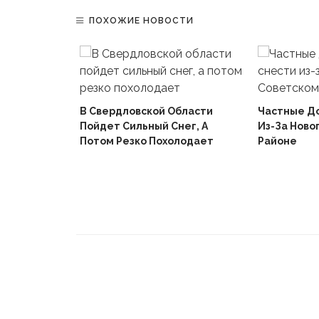
ПОХОЖИЕ НОВОСТИ
В Свердловской Области
Частные Д
Пойдет Сильный Снег, А
Из-За Ново
й
Потом Резко Похолодает
Районе
Вышел В
Не Доиграв