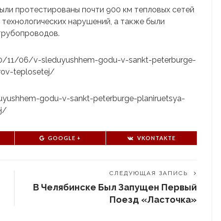
были протестированы почти 900 км тепловых сетей
 технологических нарушений, а также были
трубопроводов.
2020/11/06/v-sleduyushhem-godu-v-sankt-peterburge-
rov-teplosetej/
eduyushhem-godu-v-sankt-peterburge-planiruetsya-
j/
GOOGLE +
VKONTAKTE
СЛЕДУЮЩАЯ ЗАПИСЬ
В Челябинске Был Запущен Первый
Поезд «Ласточка»