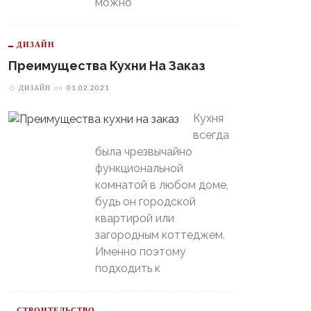
можно
ДИЗАЙН
Преимущества Кухни На Заказ
ДИЗАЙН
on
01.02.2021
В Свердловской Области
Кухня
Пойдет Сильный Снег, А
теринбургский
всегда
Потом Резко Похолодает
томобилист» Вышел В
была чрезвычайно
й-Офф, Даже Не Доиграв
функциональной
ашний Матч
комнатой в любом доме,
будь он городской
квартирой или
загородным коттеджем.
Именно поэтому
подходить к
СТРОИТЕЛЬСТВО