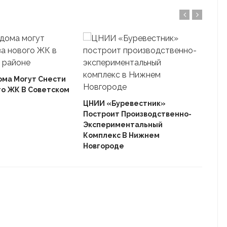
ома Могут Снести
го ЖК В Советском
Ека
«Ав
ЦНИИ «Буревестник»
Пле
Построит Производственно-
Дом
Экспериментальный
Комплекс В Нижнем
Новгороде