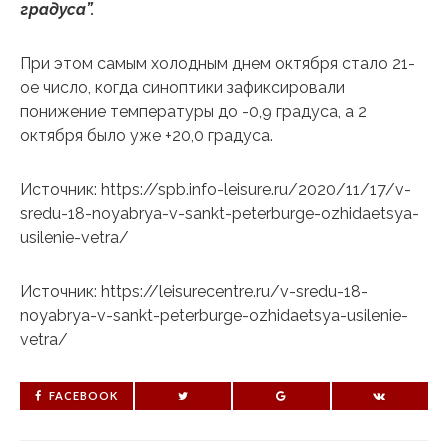
градуса”.
При этом самым холодным днем ​​октября стало 21-
ое число, когда синоптики зафиксировали
понижение температуры до -0,9 градуса, а 2
октября было уже +20,0 градуса.
Источник: https://spb.info-leisure.ru/2020/11/17/v-
sredu-18-noyabrya-v-sankt-peterburge-ozhidaetsya-
usilenie-vetra/
Источник: https://leisurecentre.ru/v-sredu-18-
noyabrya-v-sankt-peterburge-ozhidaetsya-usilenie-
vetra/
FACEBOOK