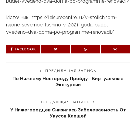
budet-vvedeno-dva-doma-po-programme-renovacii/
Источник: https://leisurecentre.ru/v-stolichnom-
rajone-severnoe-tushino-v-2021-godu-budet-
vvedeno-dva-doma-po-programme-renovacii/
FACEBOOK
ПРЕДЫДУЩАЯ ЗАПИСЬ
По Нижнему Новгороду Пройдут Виртуальные
Экскурсии
СЛЕДУЮЩАЯ ЗАПИСЬ
У Нижегородцев Снизилась Заболеваемость От
Укусов Клещей