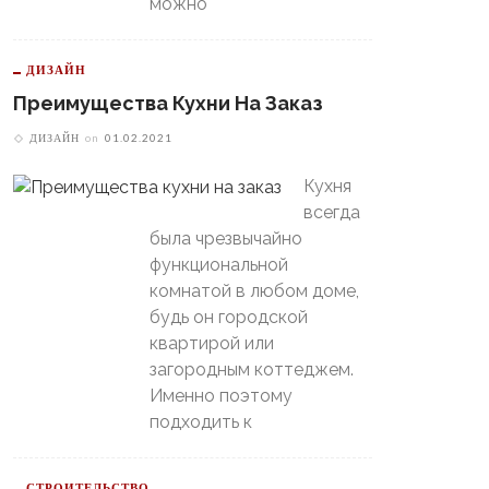
можно
ДИЗАЙН
Преимущества Кухни На Заказ
ДИЗАЙН
on
01.02.2021
Кухня
всегда
В Свердловской Области
была чрезвычайно
Пойдет Сильный Снег, А
теринбургский
функциональной
Потом Резко Похолодает
томобилист» Вышел В
комнатой в любом доме,
й-Офф, Даже Не Доиграв
будь он городской
ашний Матч
квартирой или
загородным коттеджем.
Именно поэтому
подходить к
СТРОИТЕЛЬСТВО