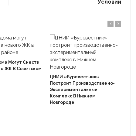
Условии
ома Могут Снести
го ЖК В Советском
Ека
«Ав
ЦНИИ «Буревестник»
Пле
Построит Производственно-
Дом
Экспериментальный
Комплекс В Нижнем
Новгороде