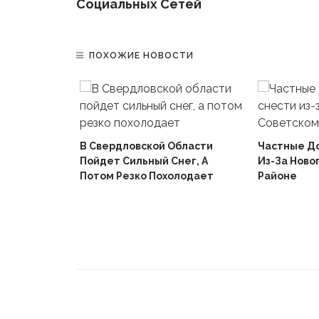
Социальных Сетей
ПОХОЖИЕ НОВОСТИ
В Свердловской Области
Частные Д
Пойдет Сильный Снег, А
Из-За Ново
й
Потом Резко Похолодает
Районе
Вышел В
Не Доиграв