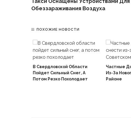
Такси Оснащены Устройствами Для
Обеззараживания Воздуха
ПОХОЖИЕ НОВОСТИ
В Свердловской Области
Частные Д
Пойдет Сильный Снег, А
Из-За Ново
й
Потом Резко Похолодает
Районе
Вышел В
Не Доиграв