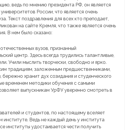
цию, ведь по мнению президента РФ, он является
университетов России, что является очень
за. Текст поздравления для всех кто преподает,
ликован на сайте Кремля, что также является очень
ия. В нем было сказано:
отечественных вузов, признанный
ьский центр. Здесь всегда трудились талантливые,
ли. Учили мыслить творчески, свободно и ярко.
пким традициям, заложенным предшественниками,
 бережно хранит дух созидания и студенческого
ые временем методики обучения с самыми
озволяет выпускникам УрФУ уверенно смотреть в
авателей и студентов, по настоящему вселяет
ом институте. Ведь не каждый день у института
все институты удостаивается чести получить