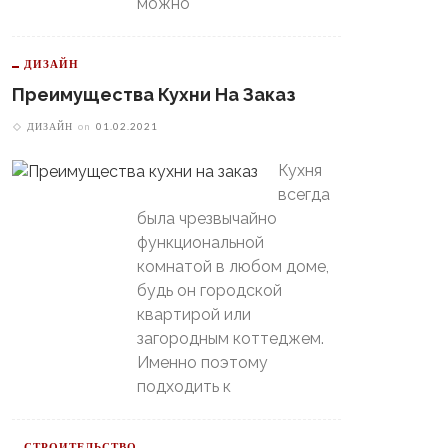
можно
ДИЗАЙН
Преимущества Кухни На Заказ
ДИЗАЙН
on
01.02.2021
Кухня
всегда
была чрезвычайно
В Свердловской Области
функциональной
Пойдет Сильный Снег, А
теринбургский
комнатой в любом доме,
Потом Резко Похолодает
томобилист» Вышел В
будь он городской
й-Офф, Даже Не Доиграв
квартирой или
ашний Матч
загородным коттеджем.
Именно поэтому
подходить к
СТРОИТЕЛЬСТВО