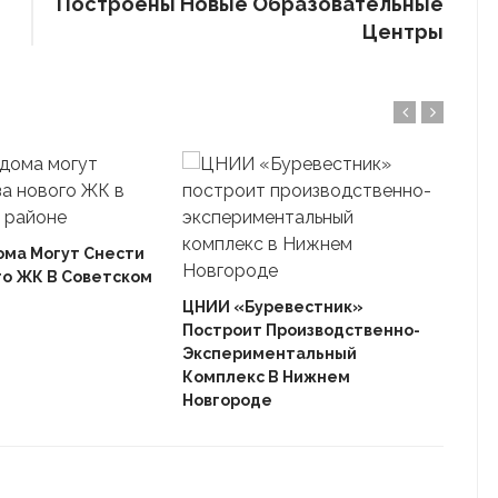
Построены Новые Образовательные
Центры
ома Могут Снести
го ЖК В Советском
Ека
«Ав
ЦНИИ «Буревестник»
Пле
Построит Производственно-
Дом
Экспериментальный
Комплекс В Нижнем
Новгороде