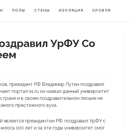
ЙН
ПОЛЫ
СТЕНЫ
ИЗОЛЯЦИЯ
КРОВЛЯ
оздравил УрФУ Со
еем
иков, президент РФ Владимир Путин поздравил
ает портал e1.ru он назвал данный университет
 стране и в своем поздравительном письме не
самого престижного вуза.
й является президентом РФ, поздравил УрФУ с
лось 100 лет и за эти годы университет смог